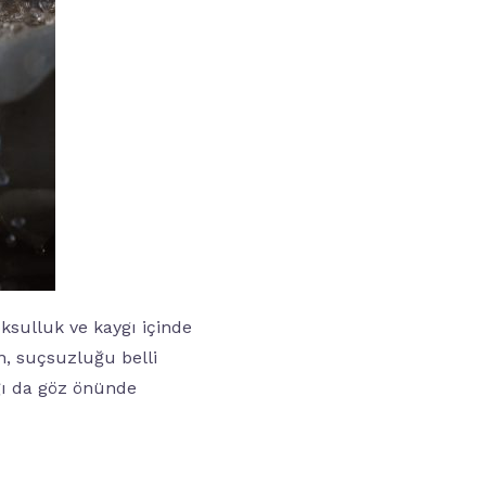
oksulluk ve kaygı içinde
n, suçsuzluğu belli
ığı da göz önünde