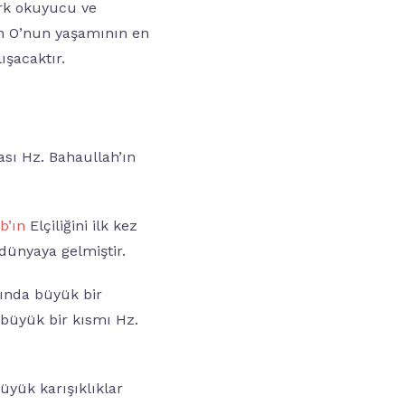
ürk okuyucu ve
en O’nun yaşamının en
ışacaktır.
ası Hz. Bahaullah’ın
b’ın
Elçiliğini ilk kez
 dünyaya gelmiştir.
rında büyük bir
 büyük bir kısmı Hz.
büyük karışıklıklar