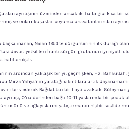
al’dan ayrılışının üzerinden ancak iki hafta gibi kısa bir 
urmuş ve onları kuşaklar boyunca anavatanlarından ayırac
p başka inanan, Nisan 1853’te sürgünlerinin ilk durağı olan
taki devlet yetkilileri İranlı sürgün grubunun iyi niyetli ol
a hafiflemiştir.
ının ardından yaklaşık bir yıl geçmişken, Hz. Bahaullah,
aplı Mirza Yahya’nın yarattığı sıkıntılara artık dayanama
evini terk ederek Bağdat’tan bir hayli uzaktaki Süleymaniy
u ayrılışı, O’na derinden bağlı 10-11 yaşlarında bir çocuk 
üzüntüsünü ve ağlayışlarını yatıştırmanın hiçbir şekilde