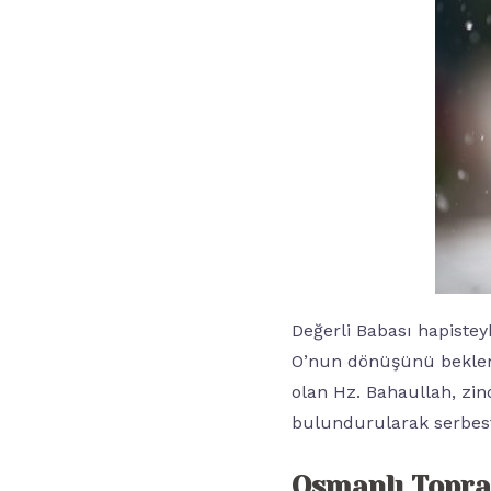
Değerli Babası hapistey
O’nun dönüşünü beklemiş
olan Hz. Bahaullah, zin
bulundurularak serbest 
Osmanlı Topra