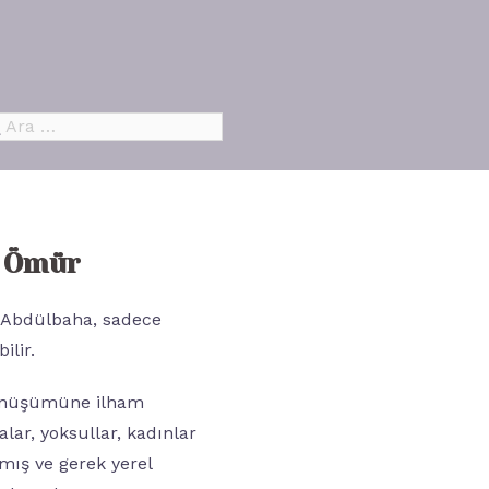
ama:
r Ömür
. Abdülbaha, sadece
ilir.
 dönüşümüne ilham
lar, yoksullar, kadınlar
mış ve gerek yerel