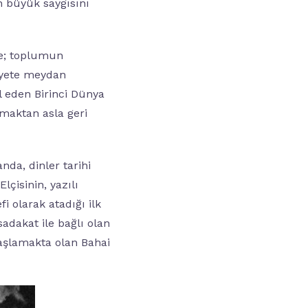
ın büyük saygısını
le; toplumun
iyete meydan
l eden Birinci Dünya
ymaktan asla geri
da, dinler tarihi
lçisinin, yazılı
i olarak atadığı ilk
adakat ile bağlı olan
başlamakta olan Bahai