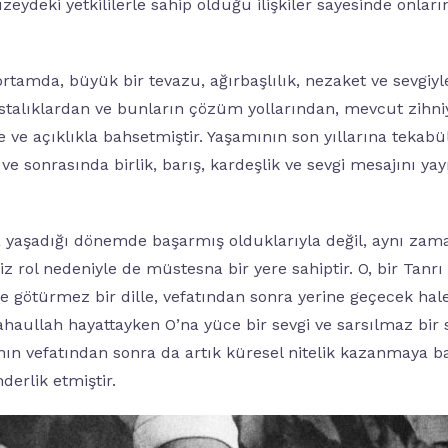
zeydeki yetkililerle sahip olduğu ilişkiler sayesinde onlar
rtamda, büyük bir tevazu, ağırbaşlılık, nezaket ve sevgiy
talıklardan ve bunların çözüm yollarından, mevcut zihn
e ve açıklıkla bahsetmiştir. Yaşamının son yıllarına tekabü
 ve sonrasında birlik, barış, kardeşlik ve sevgi mesajını ya
 yaşadığı dönemde başarmış olduklarıyla değil, aynı zaman
z rol nedeniyle de müstesna bir yere sahiptir. O, bir Tanrı E
 götürmez bir dille, vefatından sonra yerine geçecek halef
ahaullah hayattayken O’na yüce bir sevgi ve sarsılmaz bir s
nın vefatından sonra da artık küresel nitelik kazanmaya 
erlik etmiştir.