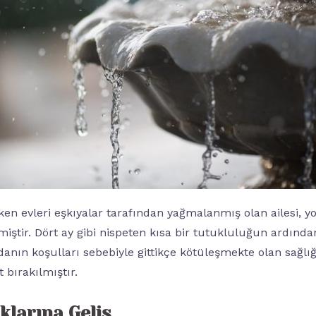
ken evleri eşkıyalar tarafından yağmalanmış olan ailesi, y
tir. Dört ay gibi nispeten kısa bir tutukluluğun ardında
danın koşulları sebebiyle gittikçe kötüleşmekte olan sağl
bırakılmıştır.
klarına Geliş