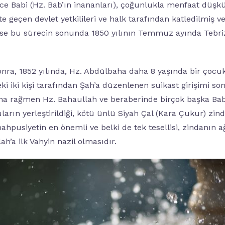
ce Babi (Hz. Bab’ın inananları), çoğunlukla menfaat düşk
e geçen devlet yetkilileri ve halk tarafından katledilmiş v
ise bu sürecin sonunda 1850 yılının Temmuz ayında Tebriz
onra, 1852 yılında, Hz. Abdülbaha daha 8 yaşında bir çocu
ki iki kişi tarafından Şah’a düzenlenen suikast girişimi so
sına rağmen Hz. Bahaullah ve beraberinde birçok başka Ba
ların yerleştirildiği, kötü ünlü Siyah Çal (Kara Çukur) zin
hpusiyetin en önemli ve belki de tek tesellisi, zindanın ağ
h’a ilk Vahyin nazil olmasıdır.