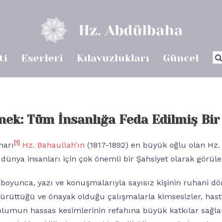
Ar
ti
Eserleri
Kılavuzlukları
Güncel
k: Tüm İnsanlığa Feda Edilmiş Bi
[
1]
harı
Hz. Bahaullah’ın
(1817-1892) en büyük oğlu olan Hz
 dünya insanları için çok önemli bir Şahsiyet olarak görüleb
boyunca, yazı ve konuşmalarıyla sayısız kişinin ruhani
ürüttüğü ve önayak olduğu çalışmalarla kimsesizler, hasta
oplumun hassas kesimlerinin refahına büyük katkılar sağla