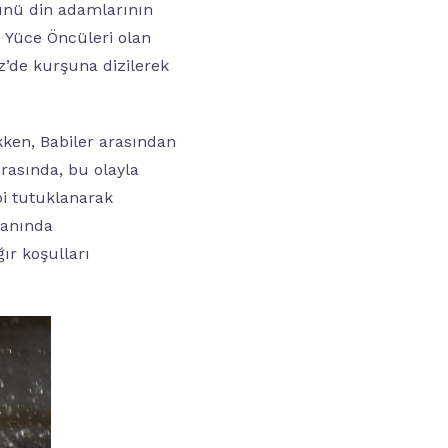
ünü din adamlarının
e Yüce Öncüleri olan
’de kurşuna dizilerek
kken, Babiler arasından
nrasında, bu olayla
bi tutuklanarak
danında
ır koşulları