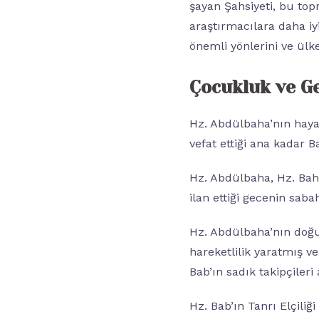
şayan Şahsiyeti, bu to
araştırmacılara daha i
önemli yönlerini ve ülke
Çocukluk ve Ge
Hz. Abdülbaha’nın hayat
vefat ettiği ana kadar Ba
Hz. Abdülbaha, Hz. Bah
ilan ettiği gecenin sab
Hz. Abdülbaha’nın doğum
hareketlilik yaratmış v
Bab’ın sadık takipçileri
Hz. Bab’ın Tanrı Elçiliğ