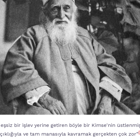
 eşsiz bir işlev yerine getiren böyle bir Kimse'nin üstlenm
açıklığıyla ve tam manasıyla kavramak gerçekten çok zor”