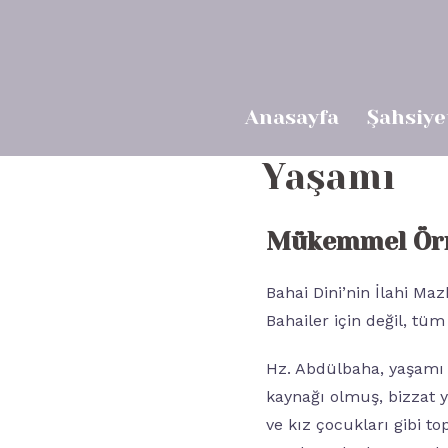
İçeriğe
atla
Anasayfa
Şahsiye
Yaşamı
Mükemmel Örne
Bahai Dini’nin İlahi Maz
Bahailer için değil, tüm
Hz. Abdülbaha, yaşamı 
kaynağı olmuş, bizzat y
ve kız çocukları gibi t