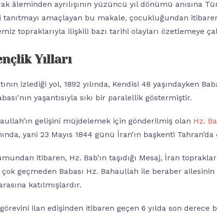
prak âleminden ayrılışının yüzüncü yıl dönümü anısına T
yi tanıtmayı amaçlayan bu makale, çocukluğundan itibar
miz topraklarıyla ilişkili bazı tarihi olayları özetlemeye çal
nçlik Yılları
ının izlediği yol, 1892 yılında, Kendisi 48 yaşındayken Bab
bası'nın yaşantısıyla sıkı bir paralellik göstermiştir.
aullah’ın gelişini müjdelemek için gönderilmiş olan
Hz. Ba
ahında, yani 23 Mayıs 1844 günü İran’ın başkenti Tahran’da
undan itibaren, Hz. Bab’ın taşıdığı Mesaj, İran toprakla
e çok geçmeden Babası Hz. Bahaullah ile beraber ailesinin
 arasına katılmışlardır.
i görevini ilan edişinden itibaren geçen 6 yılda son derece 