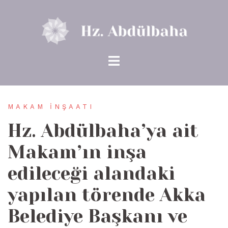
İçeriğe
atla
MAKAM İNŞAATI
Hz. Abdülbaha’ya ait
Makam’ın inşa
edileceği alandaki
yapılan törende Akka
Belediye Başkanı ve