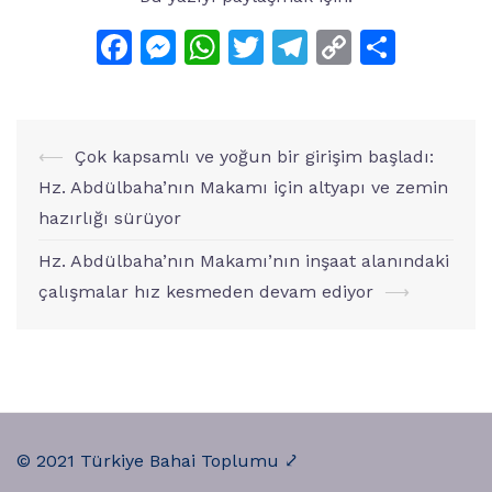
Facebook
Messenger
WhatsApp
Twitter
Telegram
Copy
Share
Link
Yazı
⟵
Çok kapsamlı ve yoğun bir girişim başladı:
dolaşımı
Hz. Abdülbaha’nın Makamı için altyapı ve zemin
hazırlığı sürüyor
Hz. Abdülbaha’nın Makamı’nın inşaat alanındaki
çalışmalar hız kesmeden devam ediyor
⟶
© 2021 Türkiye Bahai Toplumu ⤦